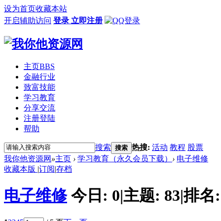
设为首页
收藏本站
开启辅助访问
登录
立即注册
主页
BBS
金融行业
致富技能
学习教育
分享交流
注册登陆
帮助
搜索
热搜:
活动
教程
股票
搜索
我你他资源网
»
主页
›
学习教育（永久会员下载）
›
电子维修
收藏本版
|
订阅
|
存档
电子维修
今日:
0
|
主题:
83
|
排名