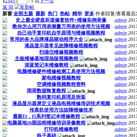
1
2
3
4
5
/ 5 页
下一页
返 回
新窗
全部主题
最新
热门
热帖
精华
更多
作者
回复/查看
最后
史上最全硬盘坏道修复软件+维修实例录像
admin
2017
教你怎么用万用表测量万用表的使用方法视频
admin
2017
自己动手复印机自学原理与维修视频教程
admin
2017
常用的各大品牌液晶驱动程序大全
admin
2017
液晶显示器常见故障维修视频教程
admin
2017
扫描仪维修视频教程
admin
2017
主板维修基地现场版视频教程
admin
2017
深蓝笔记本维修教程
admin
2017
电脑维修硬件维修检测工具使用方法视频
admin
2017
家电维修视频教程
admin
2017
空调维修视频教程资料
admin
2017
雨荷数据恢复教程
admin
2017
数码复印机原理及拆装
admin
2017
液晶显示器屏定义液晶电视维修培训技术视频
admin
2017
传真机使用方法故障维修技术
admin
2017
最新I3，I5系列笔记本维修教程
admin
2017
电脑基地26期远程维修培训录像教程
admin
2017
打印机维修教程
admin
2017
电子基础
admin
2017