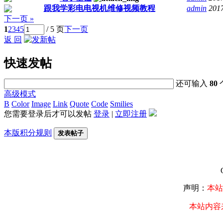
跟我学彩电电视机维修视频教程
admin
2017
下一页 »
1
2
3
4
5
/ 5 页
下一页
返 回
快速发帖
还可输入
80
高级模式
B
Color
Image
Link
Quote
Code
Smilies
您需要登录后才可以发帖
登录
|
立即注册
本版积分规则
发表帖子
声明：
本站
本站内容