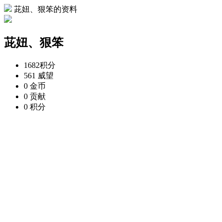
茈妞、狠笨的资料
茈妞、狠笨
1682
积分
561
威望
0
金币
0
贡献
0
积分