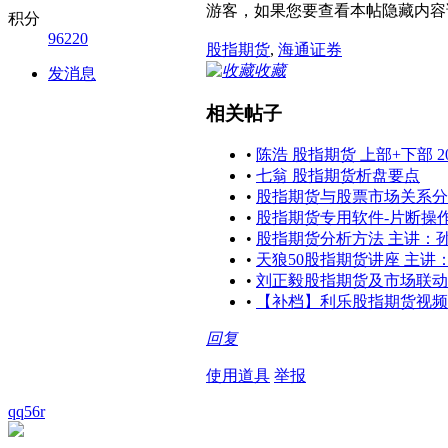
游客，如果您要查看本帖隐藏内容
积分
96220
股指期货
,
海通证券
收藏
发消息
相关帖子
•
陈浩 股指期货 上部+下部 2
•
七翁 股指期货析盘要点
•
股指期货与股票市场关系分
•
股指期货专用软件-片断操
•
股指期货分析方法 主讲：
•
天狼50股指期货讲座 主讲
•
刘正毅股指期货及市场联动
•
【补档】利乐股指期货视频
回复
使用道具
举报
qq56r