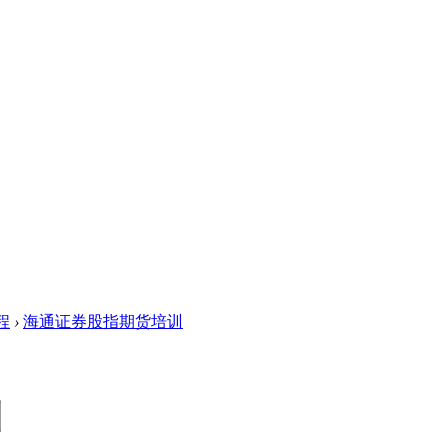
程
›
海通证券股指期货培训
训