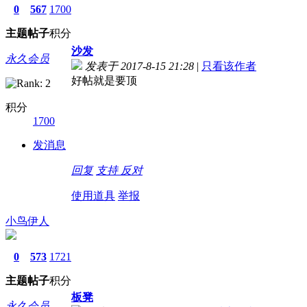
0
567
1700
主题
帖子
积分
沙发
永久会员
发表于 2017-8-15 21:28
|
只看该作者
好帖就是要顶
积分
1700
发消息
回复
支持
反对
使用道具
举报
小鸟伊人
0
573
1721
主题
帖子
积分
板凳
永久会员