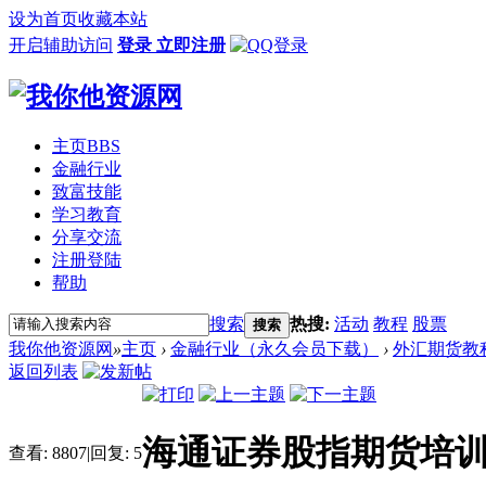
设为首页
收藏本站
开启辅助访问
登录
立即注册
主页
BBS
金融行业
致富技能
学习教育
分享交流
注册登陆
帮助
搜索
热搜:
活动
教程
股票
搜索
我你他资源网
»
主页
›
金融行业（永久会员下载）
›
外汇期货教
返回列表
海通证券股指期货培
查看:
8807
|
回复:
5