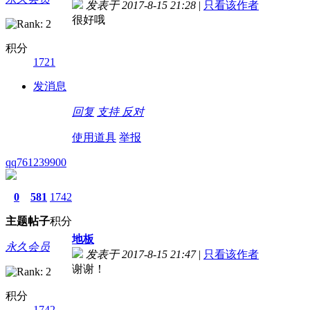
发表于 2017-8-15 21:28
|
只看该作者
很好哦
积分
1721
发消息
回复
支持
反对
使用道具
举报
qq761239900
0
581
1742
主题
帖子
积分
地板
永久会员
发表于 2017-8-15 21:47
|
只看该作者
谢谢！
积分
1742