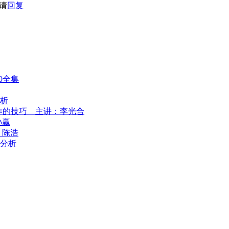
请
回复
0全集
析
作的技巧 主讲：李光合
孙赢
：陈浩
分析